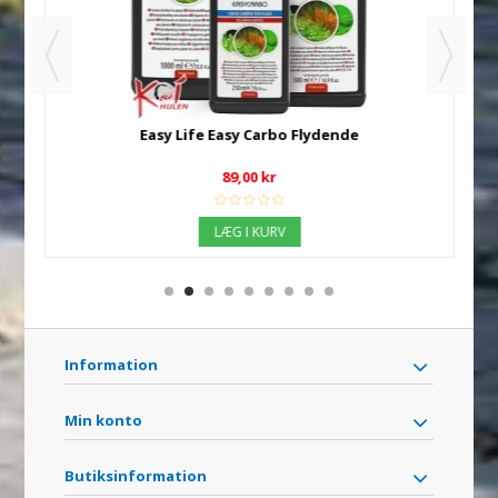
Easy Life Easy Carbo Flydende
CE
89,00 kr
LÆG I KURV
Information
Min konto
Butiksinformation