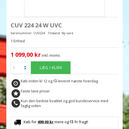
CUV 224 24 W UVC
Varenummer:
CUV224
Tilstand:
Ny vare
1
Enhed
1 099,00 kr
inkl. moms
LÆG I KURV
Køb inden kl 12 og få leveret næste hverdag
Faste lave priser
Kun den bedste kvalitet og god kundeservice med
faglig viden
Køb for
499,00 kr
mere og få fri fragt!