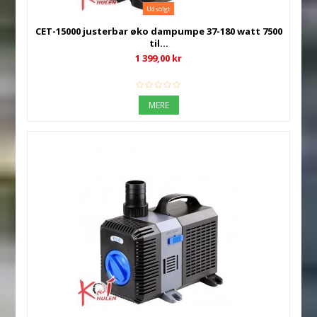
Udsolgt
CET-15000 justerbar øko dampumpe 37-180 watt 7500
til...
1 399,00 kr
MERE