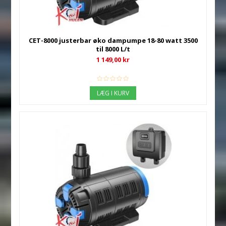
CET-8000 justerbar øko dampumpe 18-80 watt 3500
til 8000 L/t
1 149,00 kr
LÆG I KURV