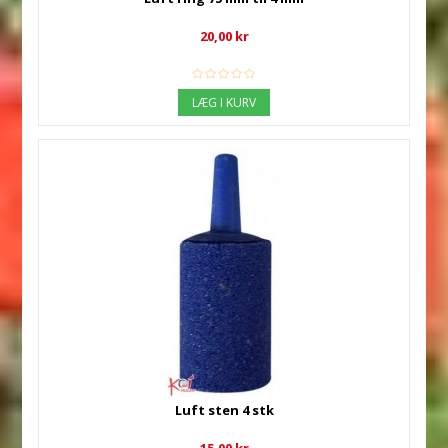
20,00 kr
LÆG I KURV
Luft sten 4 stk