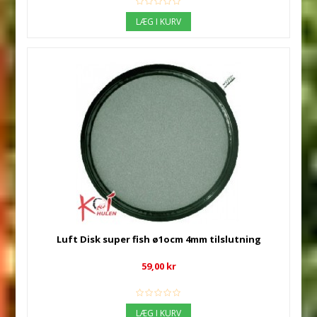
LÆG I KURV
Luft Disk super fish ø1ocm 4mm tilslutning
59,00 kr
LÆG I KURV