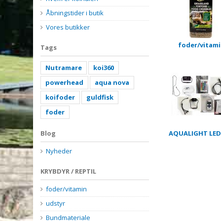
Åbningstider i butik
Vores butikker
foder/vitam
Tags
Nutramare
koi360
powerhead
aqua nova
koifoder
guldfisk
foder
Blog
AQUALIGHT LED
Nyheder
KRYBDYR / REPTIL
foder/vitamin
udstyr
Bundmateriale