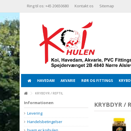
Ring til os: +45 20650680
Kontakt os
Sitemap
HAVEDAM
AKVARIE
RØR OG FITTINGS
KRYBDY
KRYBDYR / REPTIL
Informationen
KRYBDYR / 
Levering
Handelsbetingelser
hvem er koihulen