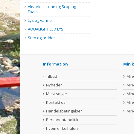
Akvariesilicone og Scaping
Foam
Lys og varme
AQUALIGHT LED LYS
Sten og rødder
Information
Min 
Tilbud
Min
Nyheder
Min
Mest solgte
Min
Kontakt os
Min
Handelsbetingelser
Min
Persondatapolitik
hvem er koihulen