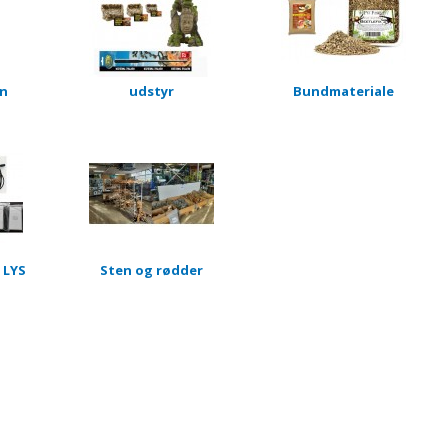
in
udstyr
Bundmateriale
 LYS
Sten og rødder