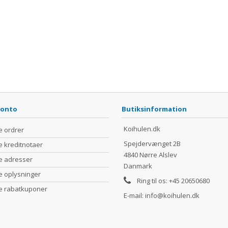
konto
Butiksinformation
Koihulen.dk
e ordrer
Spejdervænget 2B
e kreditnotaer
4840 Nørre Alslev
e adresser
Danmark
e oplysninger
Ring til os:
+45 20650680
e rabatkuponer
E-mail:
info@koihulen.dk