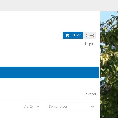
KURV
(tom)
Log ind
2 varer