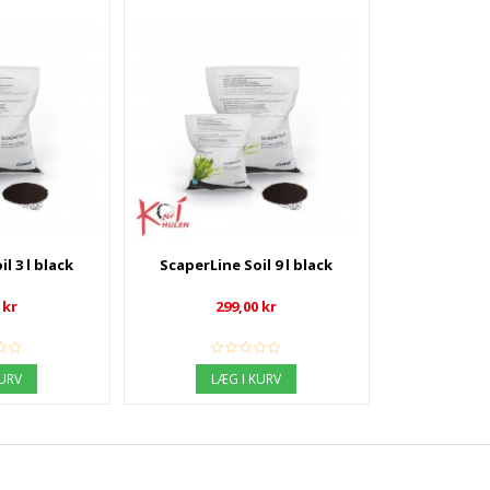
l 3 l black
ScaperLine Soil 9 l black
 kr
299,00 kr
KURV
LÆG I KURV