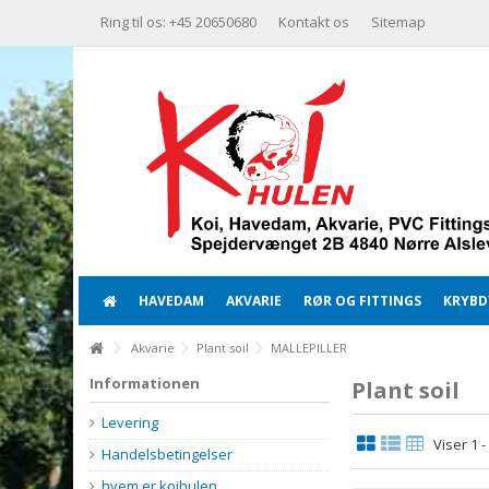
Ring til os: +45 20650680
Kontakt os
Sitemap
HAVEDAM
AKVARIE
RØR OG FITTINGS
KRYBDY
Akvarie
Plant soil
MALLEPILLER
Informationen
Plant soil
Levering
Viser 1 
Handelsbetingelser
hvem er koihulen