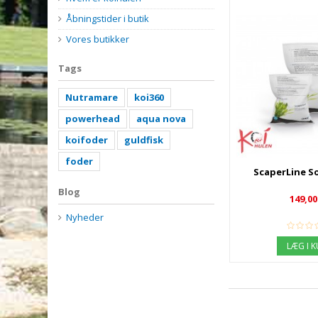
Åbningstider i butik
Vores butikker
Tags
Nutramare
koi360
powerhead
aqua nova
koifoder
guldfisk
foder
ScaperLine Soi
Blog
149,00
Nyheder
LÆG I 