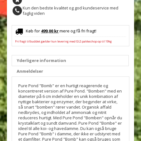
Kun den bedste kvalitet og god kundeservice med
faglig viden
Køb for
499,00 kr
mere og få fri fragt!
Fri fragt tilbuddet gælder kun levering med GLS pakkeshop op til 19kg
Yderligere information
Anmeldelser
Pure Pond "Bomb" er en hurtigt reagerende og
koncentreret version af Pure Pond.
"Bomben" med en
diameter på 6 cm indeholder en unik kombination af
nyttige bakterier og enzymer, der begynder at virke,
så snart "bomben" rører vandet.
Organisk affald
nedbrydes, og indholdet af ammoniak og nitrit
reduceres hurtigt.
Med Pure Pond "Bomben" opnår du
krystalklart og sundt damvand.
Pure Pond "Bombe" er
ideel til alle koi- og havedamme.
Du kan også bruge
Pure Pond "Bomb" i damme, der ikke er udstyret med
et damfilter.
Pure Pond "Bomb" kan også bruges som