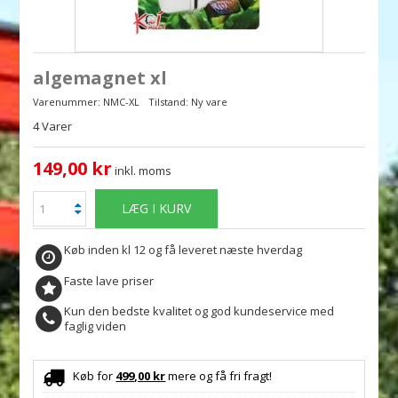
algemagnet xl
Varenummer:
NMC-XL
Tilstand:
Ny vare
4
Varer
149,00 kr
inkl. moms
LÆG I KURV
Køb inden kl 12 og få leveret næste hverdag
Faste lave priser
Kun den bedste kvalitet og god kundeservice med
faglig viden
Køb for
499,00 kr
mere og få fri fragt!