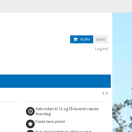
KURV
(tom)
Log ind
Køb inden kl 12 og få leveret næste
hverdag
Faste lave priser
Kun den bedste kvalitet og god