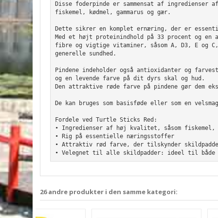
Disse foderpinde er sammensat af ingredienser a
fiskemel, kødmel, gammarus og gær.

Dette sikrer en komplet ernæring, der er essent
Med et højt proteinindhold på 33 procent og en 
fibre og vigtige vitaminer, såsom A, D3, E og C
generelle sundhed.

Pindene indeholder også antioxidanter og farves
og en levende farve på dit dyrs skal og hud. 
Den attraktive røde farve på pindene gør dem ek
De kan bruges som basisføde eller som en velsma
Fordele ved Turtle Sticks Red:

• Ingredienser af høj kvalitet, såsom fiskemel, 
• Rig på essentielle næringsstoffer

• Attraktiv rød farve, der tilskynder skildpadde
• Velegnet til alle skildpadder: ideel til både
26 andre produkter i den samme kategori: