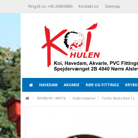
Ring til os: +45 20650680
Kontakt os
Sitemap
HAVEDAM
AKVARIE
RØR OG FITTINGS
KRYBDY
KRYBDYR / REPTIL
foder/vitamin
Turtle Sticks Red 1 L