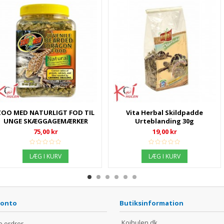
r Deluxe
Melorme 1L
Nekton Rep-
Vitaminer Ti
 kr
49,00 kr
4
KURV
LÆG I KURV
LÆ
konto
Butiksinformation
Koihulen.dk
e ordrer