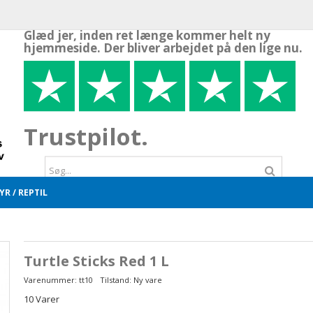
Glæd jer, inden ret længe kommer helt ny
hjemmeside. Der bliver arbejdet på den lige nu.
Trustpilot.
R / REPTIL
Turtle Sticks Red 1 L
Varenummer:
tt10
Tilstand:
Ny vare
10
Varer