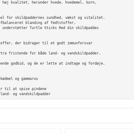
f høj kvalitet, herunder hvede, hvedemel, korn,
iel for skildpaddernes sundhed, vækst og vitalitet.
afbalanceret blanding af fedtstoffer,
, understøtter Turtle Sticks Red din skildpaddes
toffer, der bidrager til et godt immunforsvar 
stra fristende for både land- og vandskildpadder.
gende godbid, og de er lette at indtage og fordøje.
kødmel og gammarus

r til at spise pindene

 land- og vandskildpadder