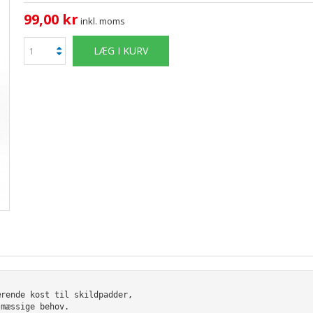
99,00 kr
inkl. moms
LÆG I KURV
ærende kost til skildpadder, 
smæssige behov. 