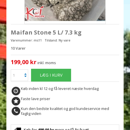
Maifan Stone 5 L/ 7.3 kg
Varenummer:
ms11
Tilstand:
Ny vare
10
Varer
199,00 kr
inkl. moms
LÆG I KURV
Køb inden kl 12 og få leveret næste hverdag
Faste lave priser
Kun den bedste kvalitet og god kundeservice med
faglig viden
Køb for
499,00 kr
mere og få fri fragt!