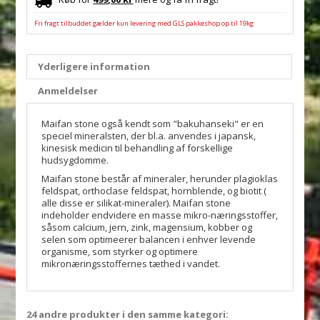
Fri fragt tilbuddet gælder kun levering med GLS pakkeshop op til 19kg
Yderligere information
Anmeldelser
Maifan stone også kendt som "bakuhanseki" er en
speciel mineralsten, der bl.a. anvendes i japansk,
kinesisk medicin til behandling af forskellige
hudsygdomme.
Maifan stone består af mineraler, herunder plagioklas
feldspat, orthoclase feldspat, hornblende, og biotit (
alle disse er silikat-mineraler). Maifan stone
indeholder endvidere en masse mikro-næringsstoffer,
såsom calcium, jern, zink, magensium, kobber og
selen som optimeerer balancen i enhver levende
organisme, som styrker og optimere
mikronæringsstoffernes tæthed i vandet.
24 andre produkter i den samme kategori: