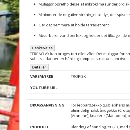
Muliggør opretholdelse af mikroklima i underjordisk
Minimerer de negative virkninger af dyr, der spiser 
Gør det nemmere at holde terrariet rent.
Absorberer vand perfekt og holder det tilbage i de 
Beskrivelse
TERRACLAY kan bruges tørt eller vådt. Det muliggør formn
substrat danner en hård og kompakt struktur, som dyr sta
Detaljer
VAREMÆRKE
TROPISK
YOUTUBE-URL
BRUGSANVISNING
For leopardgekko (Eublepharis ma
almindelig halsbåndgekko (Crotaph
(Araneae), knælere (Mantodea), bi
INDHOLD
Blanding af sand og ler (2:1) med 