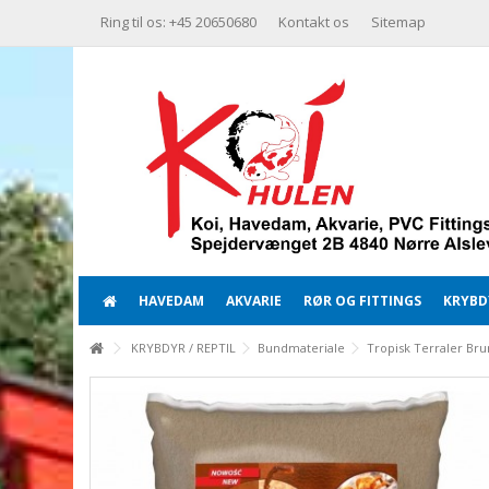
Ring til os: +45 20650680
Kontakt os
Sitemap
HAVEDAM
AKVARIE
RØR OG FITTINGS
KRYBDY
KRYBDYR / REPTIL
Bundmateriale
Tropisk Terraler Bru