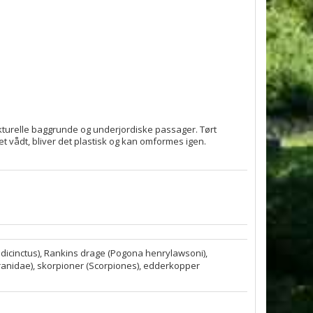
ukturelle baggrunde og underjordiske passager. Tørt
t vådt, bliver det plastisk og kan omformes igen.
dicinctus), Rankins drage (Pogona henrylawsoni),
aranidae), skorpioner (Scorpiones), edderkopper