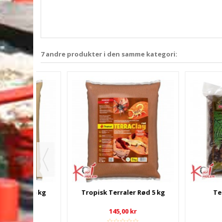
7 andre produkter i den samme kategori:
ul 5 kg
Tropisk Terraler Rød 5 kg
Terra Bark
145,00 kr
119,00