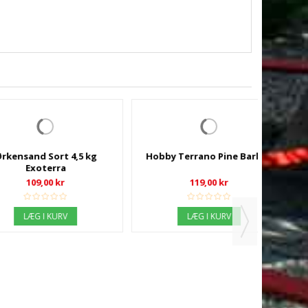
d Sort 4,5 kg
Hobby Terrano Pine Bark 8L
xoterra
9,00 kr
119,00 kr
G I KURV
LÆG I KURV
Bundsub