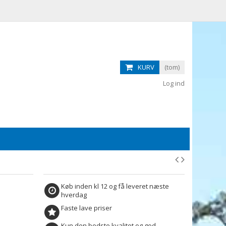
KURV
(tom)
Log ind
Køb inden kl 12 og få leveret næste
hverdag
Faste lave priser
Kun den bedste kvalitet og god