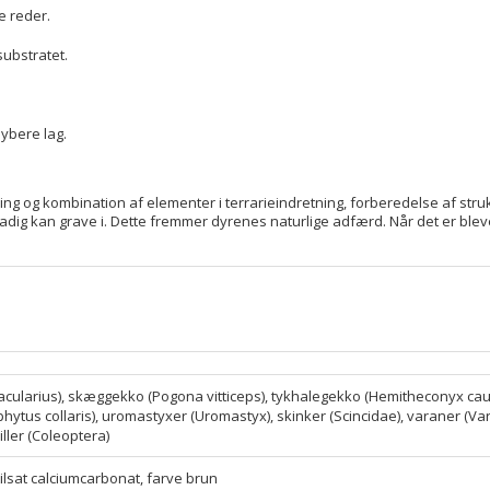
e reder.
substratet.
dybere lag.
ing og kombination af elementer i terrarieindretning, forberedelse af str
dig kan grave i. Dette fremmer dyrenes naturlige adfærd. Når det er bleve
cularius), skæggekko (Pogona vitticeps), tykhalegekko (Hemitheconyx cau
ytus collaris), uromastyxer (Uromastyx), skinker (Scincidae), varaner (V
ller (Coleoptera)
tilsat calciumcarbonat, farve brun