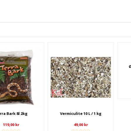
Ørkensan
E
10
LÆ
 8l 2kg
Vermiculite 10 L / 1 kg
 kr
49,00 kr