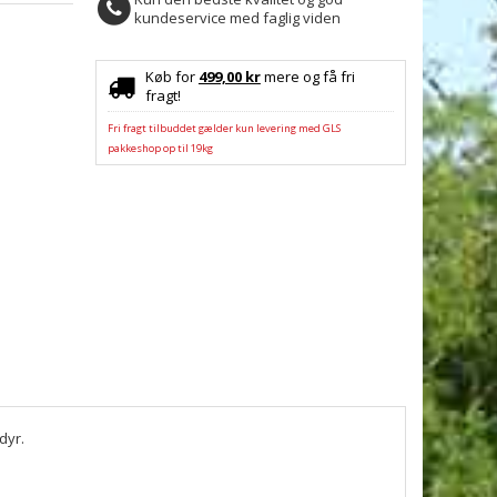
kundeservice med faglig viden
Køb for
499,00 kr
mere og få fri
fragt!
Fri fragt tilbuddet gælder kun levering med GLS
pakkeshop op til 19kg
dyr.